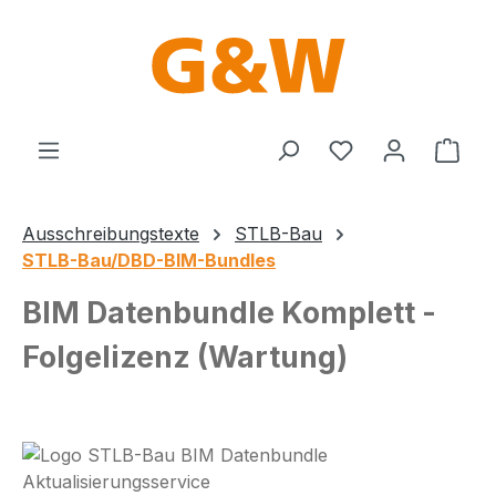
Zum Hauptinhalt springen
Du hast 0 Produ
Ware
Ausschreibungstexte
STLB-Bau
STLB-Bau/DBD-BIM-Bundles
BIM Datenbundle Komplett -
Folgelizenz (Wartung)
Bildergalerie überspringen