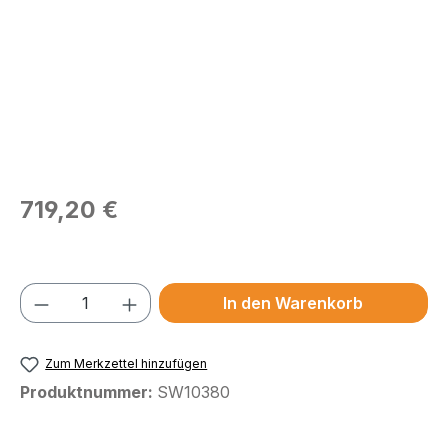
Regulärer Preis:
719,20 €
Preise exkl. MwSt.
Produkt Anzahl: Gib den gewünschten We
In den Warenkorb
Zum Merkzettel hinzufügen
Produktnummer:
SW10380