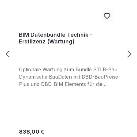
BIM Datenbundle Technik -
Erstlizenz (Wartung)
Optionale Wartung zum Bundle STLB-Bau
Dynamische BauDaten mit DBD-BauPreise
Plus und DBD-BIM Elements für die
Technische Gebäudeausrüstung (TGA)
(offline): jährlich 20% des
ListenpreisesBleiben Sie auf dem aktuellen
Stand: Bei Abschluss eines
Wartungsvertrags erhalten Sie die
Updates (2x pro Jahr) automatisch und
Regulärer Preis:
838,00 €
sichern so die Aktualität Ihrer Daten.