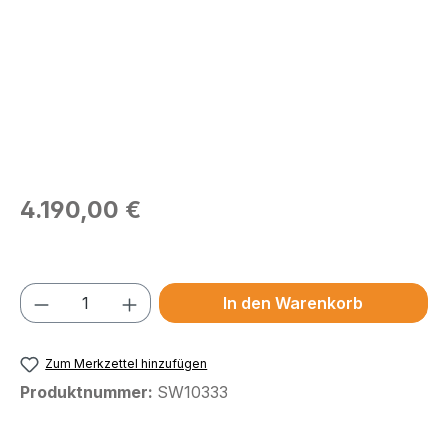
Regulärer Preis:
4.190,00 €
Preise exkl. MwSt.
Produkt Anzahl: Gib den gewünschten We
In den Warenkorb
Zum Merkzettel hinzufügen
Produktnummer:
SW10333