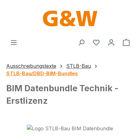
Zum Hauptinhalt springen
Du hast 0 Produ
Ware
Ausschreibungstexte
STLB-Bau
STLB-Bau/DBD-BIM-Bundles
BIM Datenbundle Technik -
Erstlizenz
Bildergalerie überspringen