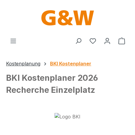
Zum Hauptinhalt springen
Du hast 0 Produ
Ware
Kostenplanung
BKI Kostenplaner
BKI Kostenplaner 2026
Recherche Einzelplatz
Bildergalerie überspringen