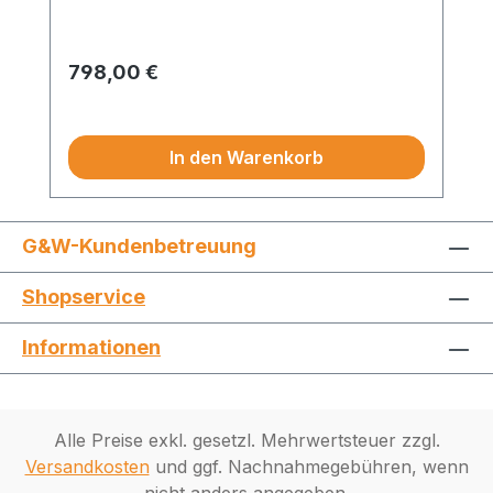
Updates (2x pro Jahr) automatisch und
sichern so die Aktualität Ihrer Daten.
Regulärer Preis:
798,00 €
Preise exkl. MwSt.
In den Warenkorb
G&W-Kundenbetreuung
Shopservice
Informationen
Alle Preise exkl. gesetzl. Mehrwertsteuer zzgl.
Versandkosten
und ggf. Nachnahmegebühren, wenn