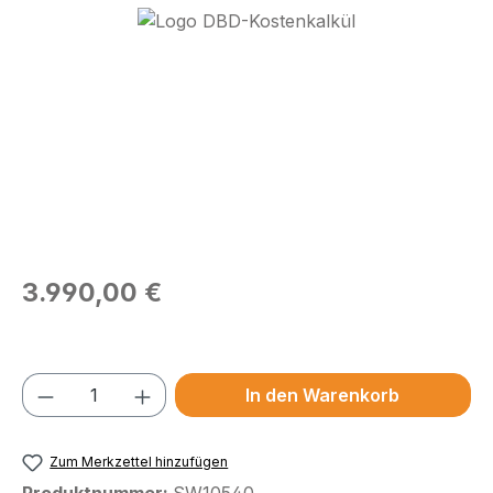
Bildergalerie überspringen
Regulärer Preis:
3.990,00 €
Preise exkl. MwSt.
Produkt Anzahl: Gib den gewünschten We
In den Warenkorb
Zum Merkzettel hinzufügen