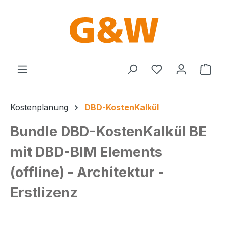
Zum Hauptinhalt springen
Du hast 0 Produ
Ware
Kostenplanung
DBD-KostenKalkül
Bundle DBD-KostenKalkül BE
mit DBD-BIM Elements
(offline) - Architektur -
Erstlizenz