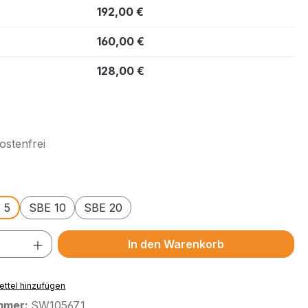
192,00 €
160,00 €
128,00 €
. MwSt.
stenfrei
wählen
 5
SBE 10
SBE 20
 Anzahl: Gib den gewünschten Wert ein 
In den Warenkorb
ttel hinzufügen
mmer:
SW10567.1