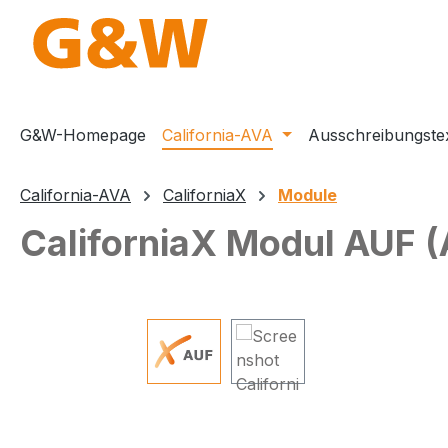
m Hauptinhalt springen
Zur Suche springen
Zur Hauptnavigation springen
G&W-Homepage
California-AVA
Ausschreibungste
California-AVA
CaliforniaX
Module
CaliforniaX Modul AUF 
Bildergalerie überspringen