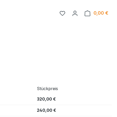
Du hast 0 Produkte auf 
0,00 €
Ware
Stückpreis
320,00 €
240,00 €