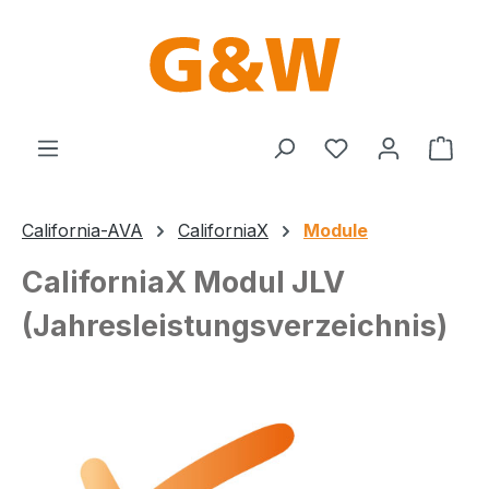
Zum Hauptinhalt springen
Du hast 0 Produ
Ware
California-AVA
CaliforniaX
Module
CaliforniaX Modul JLV
(Jahresleistungs­verzeichnis)
Bildergalerie überspringen