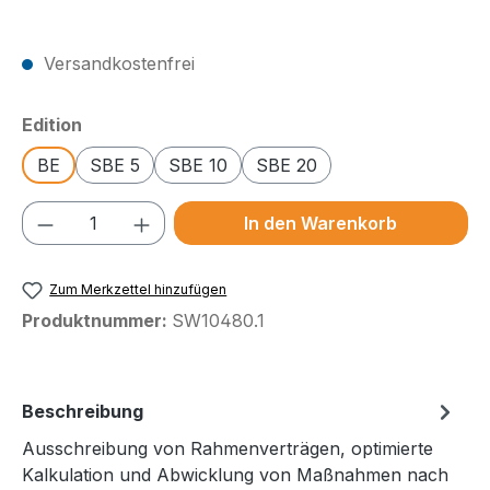
Preise exkl. MwSt.
Versandkostenfrei
auswählen
Edition
BE
SBE 5
SBE 10
SBE 20
Produkt Anzahl: Gib den gewünschten We
In den Warenkorb
Zum Merkzettel hinzufügen
Produktnummer:
SW10480.1
Beschreibung
Ausschreibung von Rahmenverträgen, optimierte
Kalkulation und Abwicklung von Maßnahmen nach