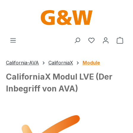
Zum Hauptinhalt springen
Du hast 0 Produ
Ware
California-AVA
CaliforniaX
Module
CaliforniaX Modul LVE (Der
Inbegriff von AVA)
Bildergalerie überspringen