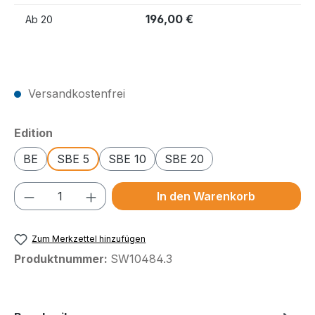
196,00 €
Ab
20
Preise exkl. MwSt.
Versandkostenfrei
auswählen
Edition
BE
SBE 5
SBE 10
SBE 20
Produkt Anzahl: Gib den gewünschten We
In den Warenkorb
Zum Merkzettel hinzufügen
Produktnummer:
SW10484.3