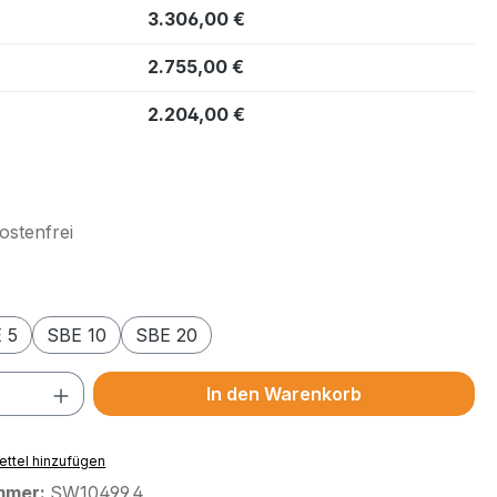
3.306,00 €
2.755,00 €
2.204,00 €
. MwSt.
stenfrei
wählen
 5
SBE 10
SBE 20
 Anzahl: Gib den gewünschten Wert ein 
In den Warenkorb
ttel hinzufügen
mmer:
SW10499.4