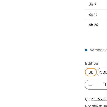
Bis
9
Bis
19
Ab
20
Preise exkl
Versandko
aus
Edition
BE
SBE
Produkt
Zum Merkze
Produktnu