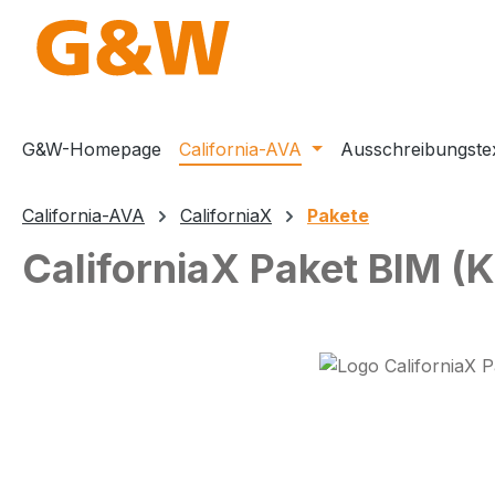
m Hauptinhalt springen
Zur Suche springen
Zur Hauptnavigation springen
G&W-Homepage
California-AVA
Ausschreibungste
California-AVA
CaliforniaX
Pakete
CaliforniaX Paket BIM (
Bildergalerie überspringen