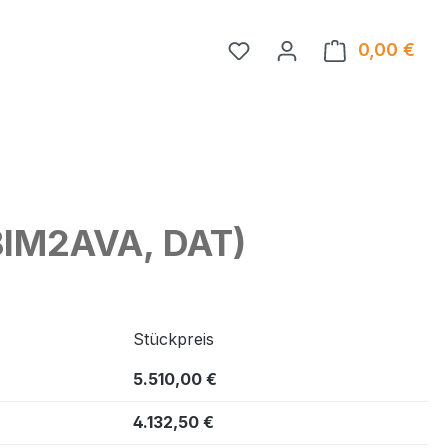
Du hast 0 Produkte auf 
0,00 €
Ware
 BIM2AVA, DAT)
Stückpreis
5.510,00 €
4.132,50 €