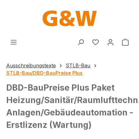
Zum Hauptinhalt springen
Du hast 0 Produ
Ware
Ausschreibungstexte
STLB-Bau
STLB-Bau/DBD-BauPreise Plus
DBD-BauPreise Plus Paket
Heizung/Sanitär/Raumlufttechn
Anlagen/Gebäudeautomation -
Erstlizenz (Wartung)