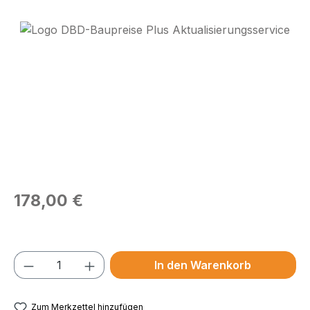
Bildergalerie überspringen
Regulärer Preis:
178,00 €
Preise exkl. MwSt.
Produkt Anzahl: Gib den gewünschten We
In den Warenkorb
Zum Merkzettel hinzufügen