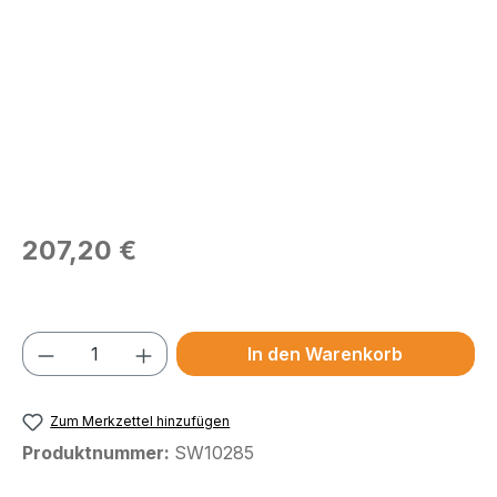
Regulärer Preis:
207,20 €
Preise exkl. MwSt.
Produkt Anzahl: Gib den gewünschten We
In den Warenkorb
Zum Merkzettel hinzufügen
Produktnummer:
SW10285