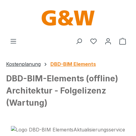
Zum Hauptinhalt springen
Du hast 0 Produ
Ware
Kostenplanung
DBD-BIM Elements
DBD-BIM-Elements (offline)
Architektur - Folgelizenz
(Wartung)
Bildergalerie überspringen