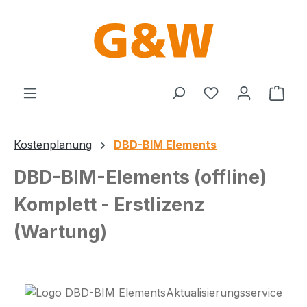
Zum Hauptinhalt springen
Du hast 0 Produ
Ware
Kostenplanung
DBD-BIM Elements
DBD-BIM-Elements (offline)
Komplett - Erstlizenz
(Wartung)
Bildergalerie überspringen