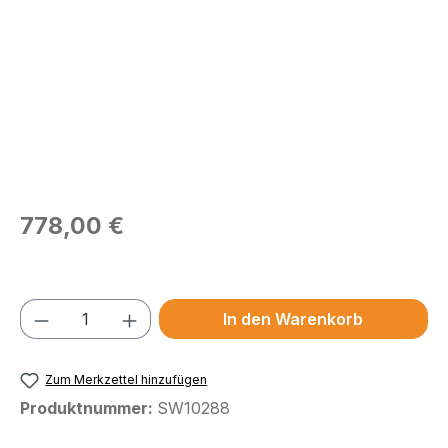
Regulärer Preis:
778,00 €
Preise exkl. MwSt.
Produkt Anzahl: Gib den gewünschten We
In den Warenkorb
Zum Merkzettel hinzufügen
Produktnummer:
SW10288