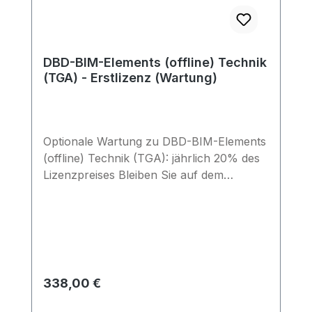
DBD-BIM-Elements (offline) Technik
(TGA) - Erstlizenz (Wartung)
Optionale Wartung zu DBD-BIM-Elements
(offline) Technik (TGA): jährlich 20% des
Lizenzpreises Bleiben Sie auf dem
aktuellen Stand: Bei Abschluss eines
Wartungsvertrags erhalten Sie die
Updates (2x pro Jahr) automatisch und
sichern so die Aktualität Ihrer Daten.
Regulärer Preis:
338,00 €
Preise exkl. MwSt.