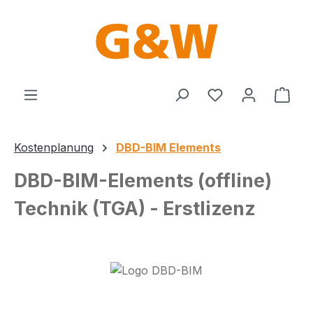
Zum Hauptinhalt springen
Du hast 0 Produ
Ware
Kostenplanung
DBD-BIM Elements
DBD-BIM-Elements (offline)
Technik (TGA) - Erstlizenz
Bildergalerie überspringen