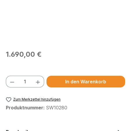
Regulärer Preis:
1.690,00 €
Preise exkl. MwSt.
Produkt Anzahl: Gib den gewünschten We
In den Warenkorb
Zum Merkzettel hinzufügen
Produktnummer:
SW10280