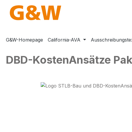
m Hauptinhalt springen
Zur Suche springen
Zur Hauptnavigation springen
G&W-Homepage
California-AVA
Ausschreibungste
DBD-KostenAnsätze Paket
Bildergalerie überspringen