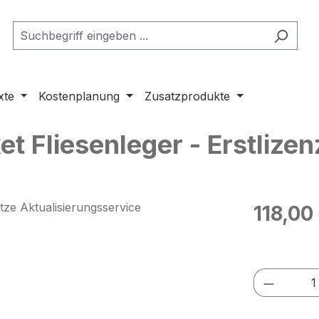
xte
Kostenplanung
Zusatzprodukte
 Fliesenleger - Erstlizen
Regulärer Pr
118,00
Preise exkl
Produkt