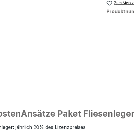
Zum Merkze
Produktnu
tenAnsätze Paket Fliesenleger 
leger: jährlich 20% des Lizenzpreises