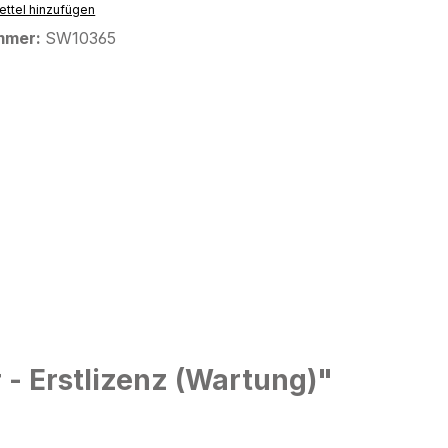
ttel hinzufügen
mmer:
SW10365
- Erstlizenz (Wartung)"