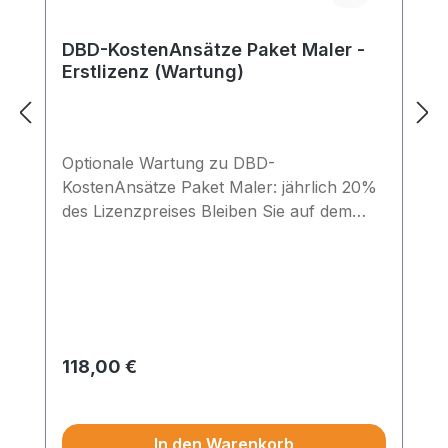
DBD-KostenAnsätze Paket Maler -
Erstlizenz (Wartung)
Optionale Wartung zu DBD-
KostenAnsätze Paket Maler: jährlich 20%
des Lizenzpreises Bleiben Sie auf dem
aktuellen Stand: Bei Abschluss eines
Wartungsvertrags erhalten Sie die
Updates (2x pro Jahr) automatisch und
sichern so die Aktualität Ihrer Daten.
Regulärer Preis:
118,00 €
Preise exkl. MwSt.
In den Warenkorb