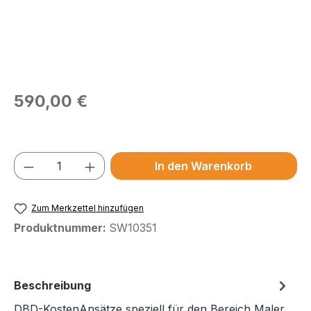
Regulärer Preis:
590,00 €
Preise exkl. MwSt.
Produkt Anzahl: Gib den gewünschten We
In den Warenkorb
Zum Merkzettel hinzufügen
Produktnummer:
SW10351
Beschreibung
DBD-KostenAnsätze speziell für den Bereich Maler