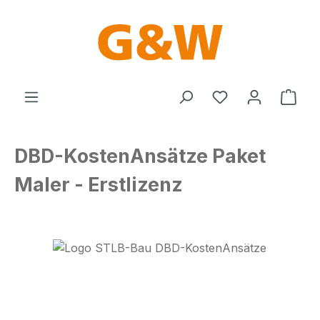
Zum Hauptinhalt springen
Du hast 0 Produ
Ware
DBD-KostenAnsätze Paket
Maler - Erstlizenz
Bildergalerie überspringen