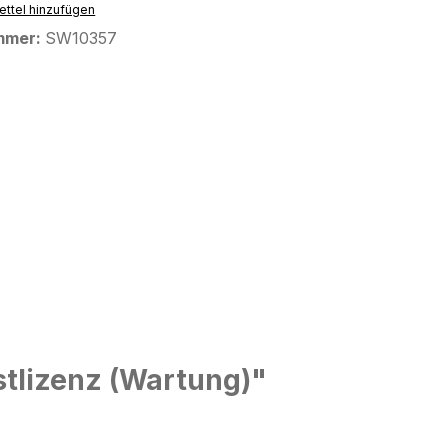
ttel hinzufügen
mmer:
SW10357
tlizenz (Wartung)"