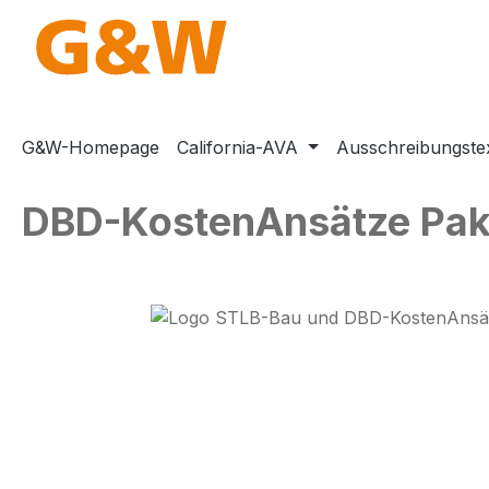
m Hauptinhalt springen
Zur Suche springen
Zur Hauptnavigation springen
G&W-Homepage
California-AVA
Ausschreibungste
DBD-KostenAnsätze Pake
Bildergalerie überspringen