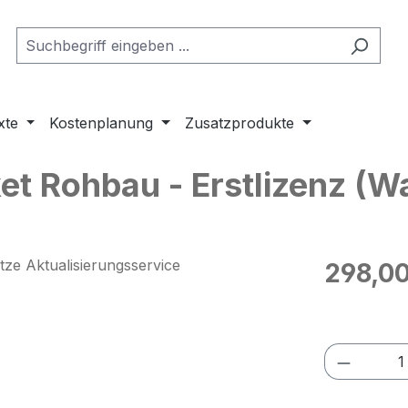
xte
Kostenplanung
Zusatzprodukte
t Rohbau - Erstlizenz (W
Regulärer Pr
298,00
Preise exkl
Produkt