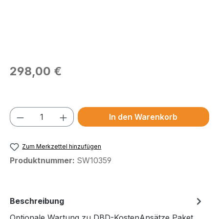
Regulärer Preis:
298,00 €
Preise exkl. MwSt.
Produkt Anzahl: Gib den gewünschten We
In den Warenkorb
Zum Merkzettel hinzufügen
Produktnummer:
SW10359
Beschreibung
Optionale Wartung zu DBD-KostenAnsätze Paket