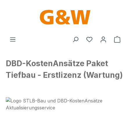
Zum Hauptinhalt springen
Du hast 0 Produ
Ware
DBD-KostenAnsätze Paket
Tiefbau - Erstlizenz (Wartung)
Bildergalerie überspringen