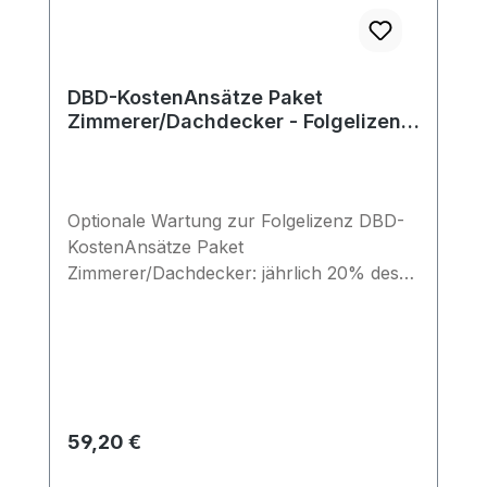
DBD-KostenAnsätze Paket
Zimmerer/Dachdecker - Folgelizenz
(Wartung)
Optionale Wartung zur Folgelizenz DBD-
KostenAnsätze Paket
Zimmerer/Dachdecker: jährlich 20% des
Lizenzpreises Bleiben Sie auf dem
aktuellen Stand: Bei Abschluss eines
Wartungsvertrags erhalten Sie die
Updates (2x pro Jahr) automatisch und
sichern so die Aktualität Ihrer Daten.
Regulärer Preis:
59,20 €
Preise exkl. MwSt.