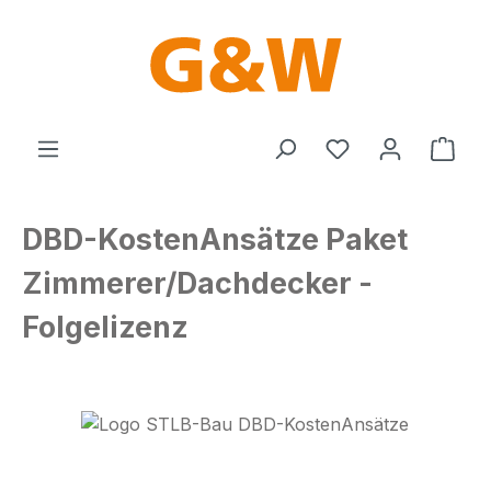
Zum Hauptinhalt springen
Du hast 0 Produ
Ware
DBD-KostenAnsätze Paket
Zimmerer/Dachdecker -
Folgelizenz
Bildergalerie überspringen