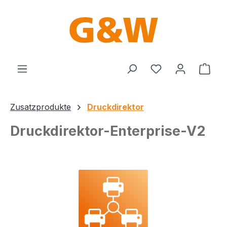
Zum Hauptinhalt springen
Du hast 0 Produ
Ware
Zusatzprodukte
Druckdirektor
Druckdirektor-Enterprise-V2
Bildergalerie überspringen