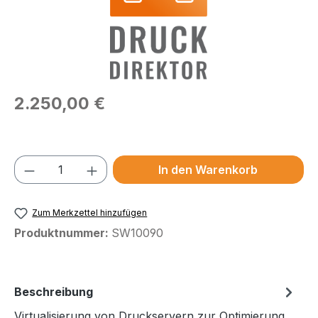
Regulärer Preis:
2.250,00 €
Preise exkl. MwSt.
Produkt Anzahl: Gib den gewünschten We
In den Warenkorb
Zum Merkzettel hinzufügen
Produktnummer:
SW10090
Beschreibung
Virtualisierung von Druckservern zur Optimierung