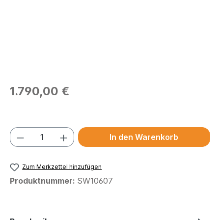
Regulärer Preis:
1.790,00 €
Preise exkl. MwSt.
Produkt Anzahl: Gib den gewünschten We
In den Warenkorb
Zum Merkzettel hinzufügen
Produktnummer:
SW10607