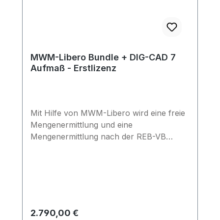
MWM-Libero Bundle + DIG-CAD 7
Aufmaß - Erstlizenz
Mit Hilfe von MWM-Libero wird eine freie
Mengenermittlung und eine
Mengenermittlung nach der REB-VB
23.003 (Ausgabe 1979 und Ausgabe 2009)
ermöglicht. Das Programm verfügt über
eine integrierte Rechnungs- und
Angebotsschreibung inkl. der Möglichkeit
XRechnungen zu erstellen. Eine
Schnittstelle zur kostenlosen
Regulärer Preis:
2.790,00 €
Smartphone-Anwendung MWM-Piccolo