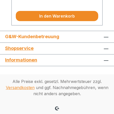
Preise exkl. MwSt.
für das mobile Aufmaß auf dem
Smartphone ist integriert. Ein
In den Warenkorb
Wartungsabschluss ist obligatorisch
(34,90 EUR/Monat/Lizenz).MWM-Libero
Bundle + DIG-CAD 7 Aufmaß kann im
Abonnement-Modell betrieben werden.Die
G&W-Kundenbetreuung
Mindestlaufzeit beträgt 6 Monate, die
Shopservice
Wartung ist enthalten.Preis je Monat und
Lizenz auf Anfrage.
Informationen
Alle Preise exkl. gesetzl. Mehrwertsteuer zzgl.
Versandkosten
und ggf. Nachnahmegebühren, wenn
nicht anders angegeben.