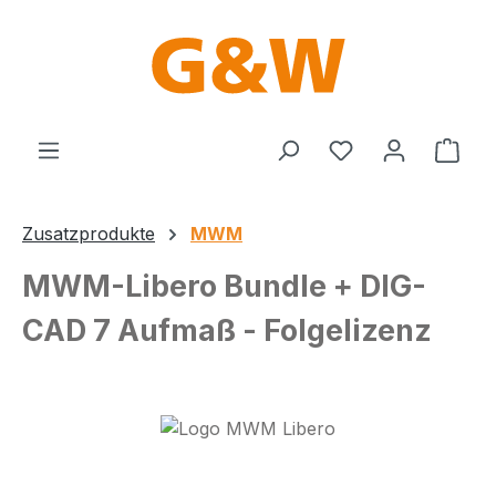
Zum Hauptinhalt springen
Du hast 0 Produ
Ware
Zusatzprodukte
MWM
MWM-Libero Bundle + DIG-
CAD 7 Aufmaß - Folgelizenz
Bildergalerie überspringen