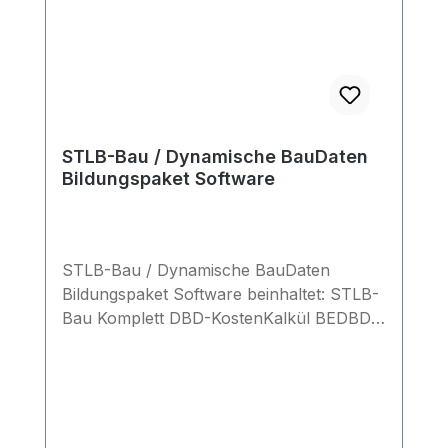
STLB-Bau / Dynamische BauDaten
Bildungspaket Software
STLB-Bau / Dynamische BauDaten
Bildungspaket Software beinhaltet: STLB-
Bau Komplett DBD-KostenKalkül BEDBD-
BIM Elements offlineDBD-Connect QT +
AIAEinzelplatz- oder Netzlizenz für bis zu
25 User und 1 DozentenEiner
kommerziellen Nutzung für
Planungstätigkeiten wird ausdrücklich