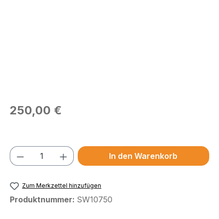
Regulärer Preis:
250,00 €
Preise exkl. MwSt.
Produkt Anzahl: Gib den gewünschten We
In den Warenkorb
Zum Merkzettel hinzufügen
Produktnummer:
SW10750