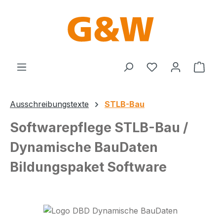
Zum Hauptinhalt springen
Du hast 0 Produ
Ware
Ausschreibungstexte
STLB-Bau
Softwarepflege STLB-Bau /
Dynamische BauDaten
Bildungspaket Software
Bildergalerie überspringen