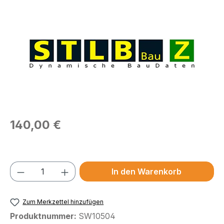
Bildergalerie überspringen
Regulärer Preis:
140,00 €
Preise exkl. MwSt.
Produkt Anzahl: Gib den gewünschten We
In den Warenkorb
Zum Merkzettel hinzufügen
Produktnummer:
SW10504