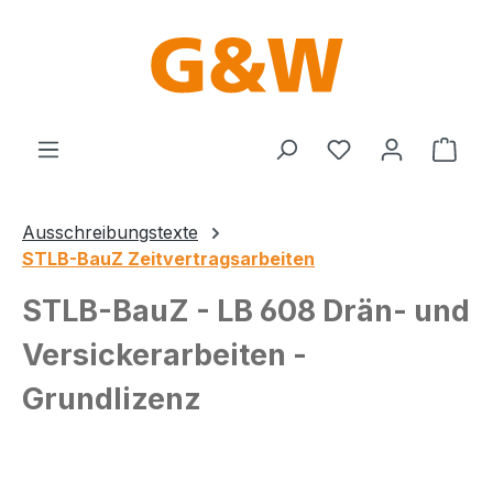
Zum Hauptinhalt springen
Du hast 0 Produ
Ware
Ausschreibungstexte
STLB-BauZ Zeitvertragsarbeiten
STLB-BauZ - LB 608 Drän- und
Versickerarbeiten -
Grundlizenz