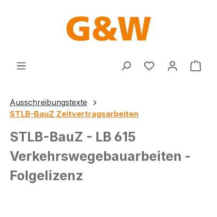
Zum Hauptinhalt springen
Du hast 0 Produ
Ware
Ausschreibungstexte
STLB-BauZ Zeitvertragsarbeiten
STLB-BauZ - LB 615
Verkehrswegebauarbeiten -
Folgelizenz