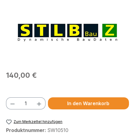
Bildergalerie überspringen
Regulärer Preis:
140,00 €
Preise exkl. MwSt.
Produkt Anzahl: Gib den gewünschten We
In den Warenkorb
Zum Merkzettel hinzufügen
Produktnummer:
SW10510