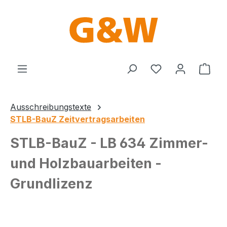
Zum Hauptinhalt springen
Du hast 0 Produ
Ware
Ausschreibungstexte
STLB-BauZ Zeitvertragsarbeiten
STLB-BauZ - LB 634 Zimmer-
und Holzbauarbeiten -
Grundlizenz