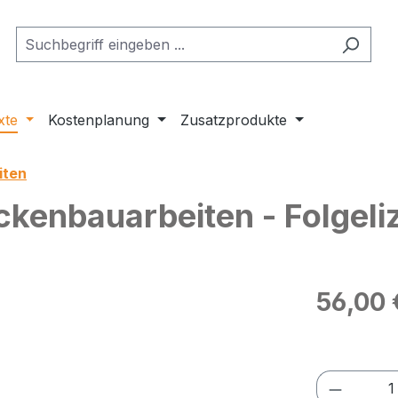
xte
Kostenplanung
Zusatzprodukte
iten
kenbauarbeiten - Folgeli
Regulärer Pr
56,00 
Preise exkl
Produkt