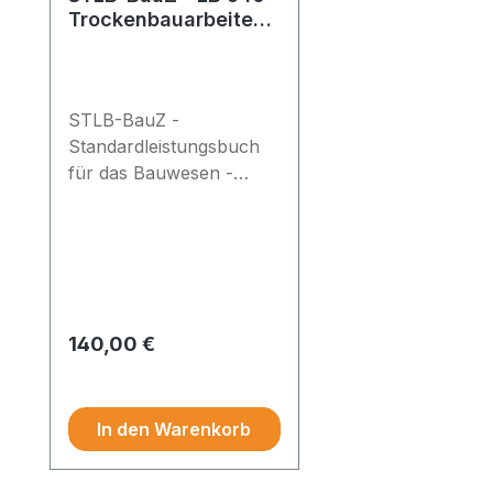
Trockenbauarbeiten -
Grundlizenz
STLB-BauZ -
Standardleistungsbuch
für das Bauwesen -
Zeitvertragsarbeiten (Z) -
Grundlizenz -
Leistungsbereich 640:
Trockenbauarbeiten
Regulärer Preis:
140,00 €
Preise exkl. MwSt.
In den Warenkorb