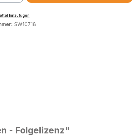
ttel hinzufügen
mmer:
SW10718
n - Folgelizenz"