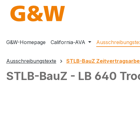
m Hauptinhalt springen
Zur Suche springen
Zur Hauptnavigation springen
G&W-Homepage
California-AVA
Ausschreibungste
Ausschreibungstexte
STLB-BauZ Zeitvertragsarbe
STLB-BauZ - LB 640 Troc
Bildergalerie überspringen