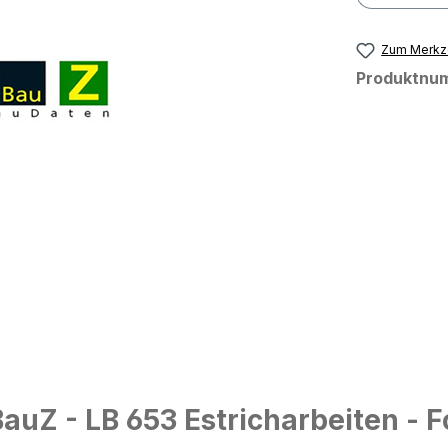
Zum Merkze
Produktnu
uZ - LB 653 Estricharbeiten - F