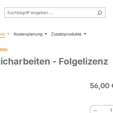
xte
Kostenplanung
Zusatzprodukte
iten
icharbeiten - Folgelizenz
Regulärer Pr
56,00 
Preise exkl
Produkt