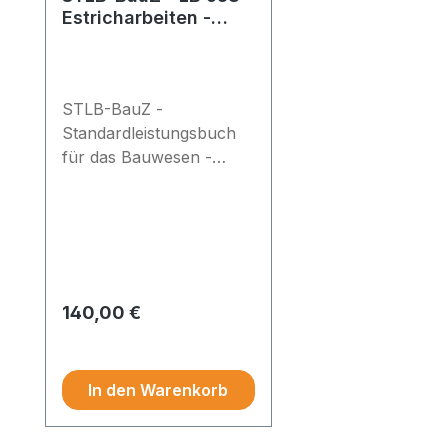
Estricharbeiten -
Grundlizenz
STLB-BauZ -
Standardleistungsbuch
für das Bauwesen -
Zeitvertragsarbeiten (Z) -
Grundlizenz -
Leistungsbereich 653:
Estricharbeiten
Regulärer Preis:
140,00 €
Preise exkl. MwSt.
In den Warenkorb