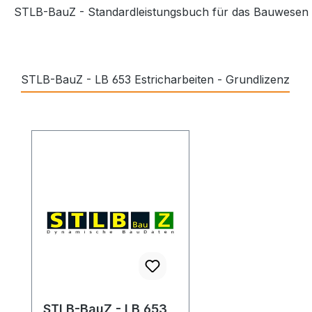
STLB-BauZ - Standardleistungsbuch für das Bauwesen - Z
STLB-BauZ - LB 653 Estricharbeiten - Grundlizenz
Produktgalerie überspringen
STLB-BauZ - LB 653