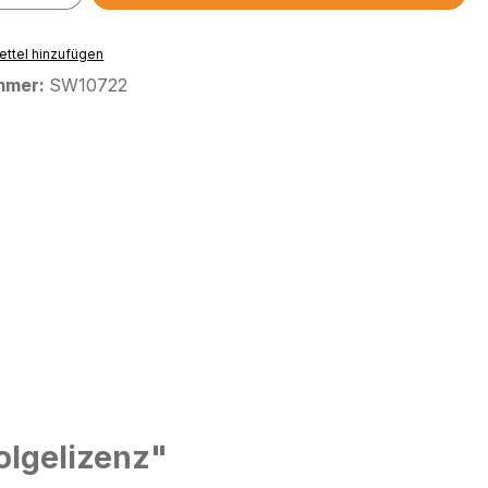
ttel hinzufügen
mmer:
SW10722
olgelizenz"