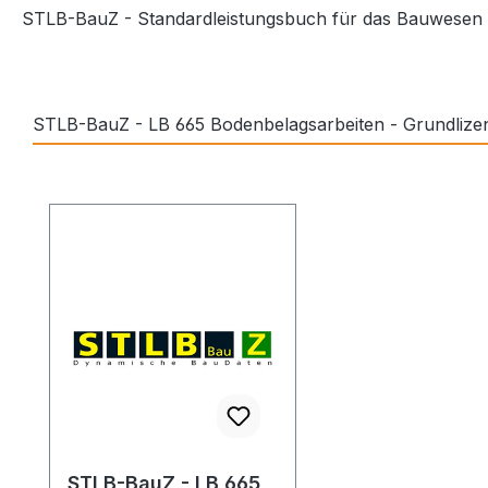
STLB-BauZ - Standardleistungsbuch für das Bauwesen - Z
STLB-BauZ - LB 665 Bodenbelagsarbeiten - Grundlize
Produktgalerie überspringen
STLB-BauZ - LB 665