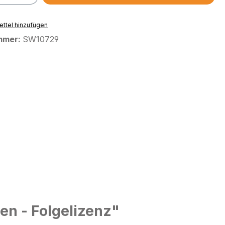
ttel hinzufügen
mmer:
SW10729
en - Folgelizenz"