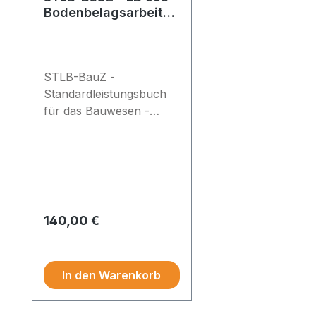
Bodenbelagsarbeiten
- Grundlizenz
STLB-BauZ -
Standardleistungsbuch
für das Bauwesen -
Zeitvertragsarbeiten (Z) -
Grundlizenz -
Leistungsbereich 665:
Bodenbelagarbeiten
Regulärer Preis:
140,00 €
Preise exkl. MwSt.
In den Warenkorb