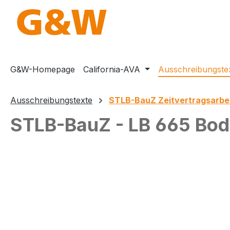
m Hauptinhalt springen
Zur Suche springen
Zur Hauptnavigation springen
G&W-Homepage
California-AVA
Ausschreibungste
Ausschreibungstexte
STLB-BauZ Zeitvertragsarbe
STLB-BauZ - LB 665 Bode
Bildergalerie überspringen