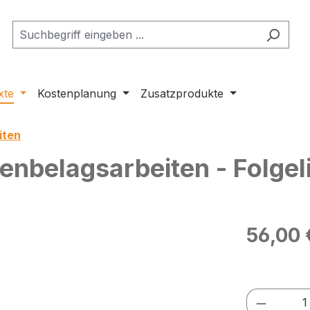
xte
Kostenplanung
Zusatzprodukte
iten
nbelagsarbeiten - Folgel
Regulärer Pr
56,00 
Preise exkl
Produkt