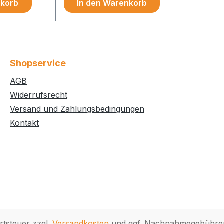
nkorb
In den Warenkorb
Nutzung setzt ein AVA-
Programm mit einer
Programmschnittstelle
zum STLB-Bau XML
voraus.
Shopservice
AGB
Widerrufsrecht
Versand und Zahlungsbedingungen
Kontakt
rtsteuer zzgl.
Versandkosten
und ggf. Nachnahmegebühren