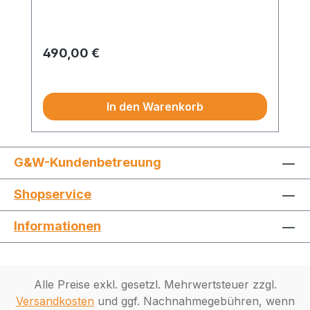
(Raumlufttechnische Anlagen)- 680
(Heizanlagen und zentrale
Wassererwärmungsanlagen)- 681 (Gas-,
Regulärer Preis:
490,00 €
Wasser- und Entwässerungsanlagen
Preise exkl. MwSt.
innerhalb von Gebäuden)Die Nutzung
setzt ein AVA-Programm mit einer
In den Warenkorb
Programmschnittstelle zum STLB-Bau
XML voraus.
G&W-Kundenbetreuung
Shopservice
Informationen
Alle Preise exkl. gesetzl. Mehrwertsteuer zzgl.
Versandkosten
und ggf. Nachnahmegebühren, wenn