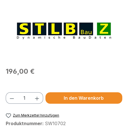
Bildergalerie überspringen
Regulärer Preis:
196,00 €
Preise exkl. MwSt.
Produkt Anzahl: Gib den gewünschten We
In den Warenkorb
Zum Merkzettel hinzufügen
Produktnummer:
SW10702