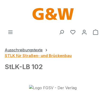
Zum Hauptinhalt springen
Du hast 0 Produ
Ware
Ausschreibungstexte
STLK für Straßen- und Brückenbau
StLK-LB 102
Bildergalerie überspringen