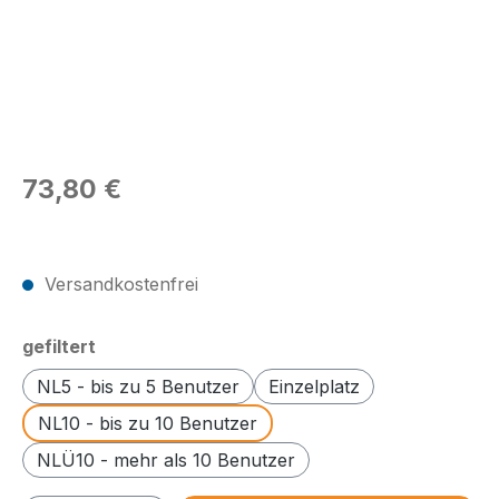
Regulärer Preis:
73,80 €
Preise exkl. MwSt.
Versandkostenfrei
auswählen
gefiltert
NL5 - bis zu 5 Benutzer
Einzelplatz
NL10 - bis zu 10 Benutzer
NLÜ10 - mehr als 10 Benutzer