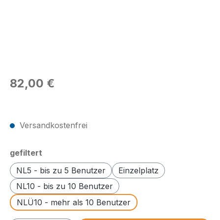
Regulärer Preis:
82,00 €
Preise exkl. MwSt.
Versandkostenfrei
auswählen
gefiltert
NL5 - bis zu 5 Benutzer
Einzelplatz
NL10 - bis zu 10 Benutzer
NLÜ10 - mehr als 10 Benutzer