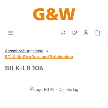
Zum Hauptinhalt springen
Du hast 0 Produ
Ware
Ausschreibungstexte
STLK für Straßen- und Brückenbau
StLK-LB 106
Bildergalerie überspringen