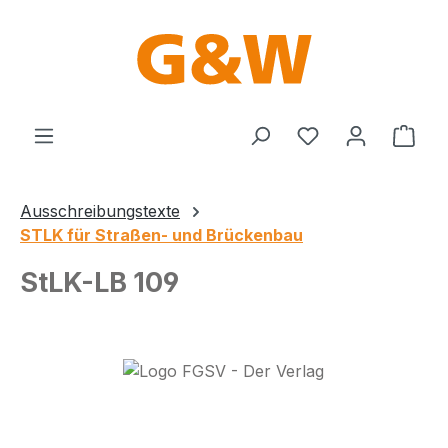
Zum Hauptinhalt springen
Du hast 0 Produ
Ware
Ausschreibungstexte
STLK für Straßen- und Brückenbau
StLK-LB 109
Bildergalerie überspringen