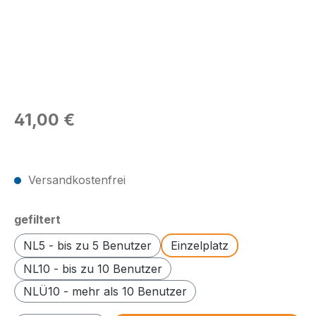
Regulärer Preis:
41,00 €
Preise exkl. MwSt.
Versandkostenfrei
auswählen
gefiltert
NL5 - bis zu 5 Benutzer
Einzelplatz
NL10 - bis zu 10 Benutzer
NLÜ10 - mehr als 10 Benutzer