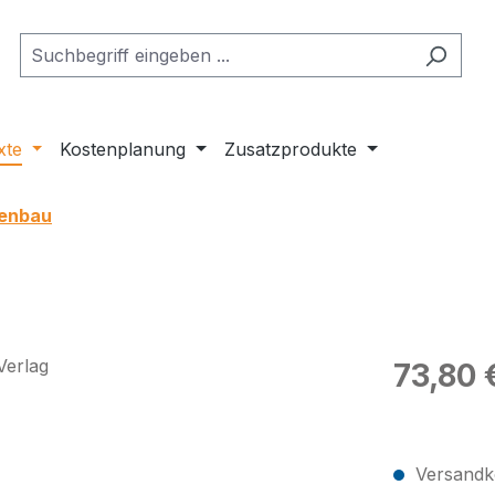
xte
Kostenplanung
Zusatzprodukte
kenbau
Regulärer Pr
73,80 
Preise exkl
Versandko