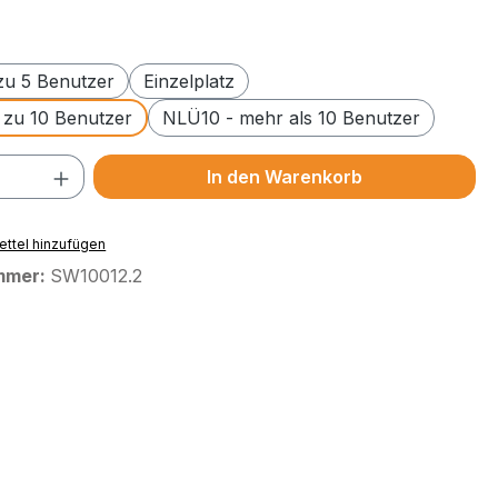
swählen
 zu 5 Benutzer
Einzelplatz
s zu 10 Benutzer
NLÜ10 - mehr als 10 Benutzer
 Anzahl: Gib den gewünschten Wert ein 
In den Warenkorb
ttel hinzufügen
mmer:
SW10012.2