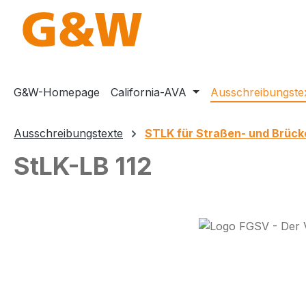
m Hauptinhalt springen
Zur Suche springen
Zur Hauptnavigation springen
G&W-Homepage
California-AVA
Ausschreibungste
Ausschreibungstexte
STLK für Straßen- und Brüc
StLK-LB 112
Bildergalerie überspringen