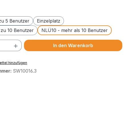
swählen
 zu 5 Benutzer
Einzelplatz
 zu 10 Benutzer
NLÜ10 - mehr als 10 Benutzer
 Anzahl: Gib den gewünschten Wert ein 
In den Warenkorb
ttel hinzufügen
mmer:
SW10016.3