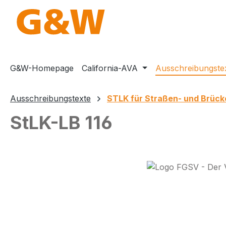
m Hauptinhalt springen
Zur Suche springen
Zur Hauptnavigation springen
G&W-Homepage
California-AVA
Ausschreibungste
Ausschreibungstexte
STLK für Straßen- und Brüc
StLK-LB 116
Bildergalerie überspringen