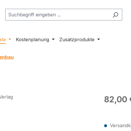
xte
Kostenplanung
Zusatzprodukte
kenbau
Regulärer Pr
82,00 
Preise exkl
Versandko