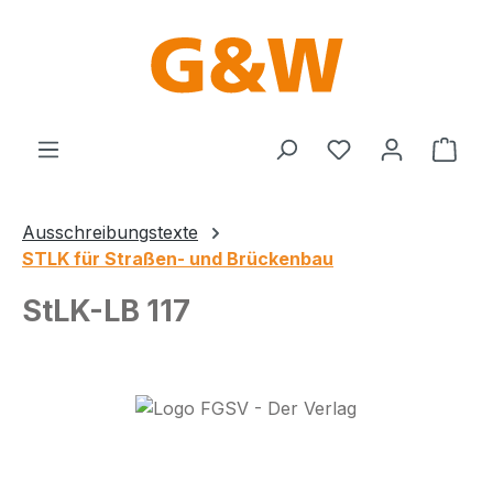
Zum Hauptinhalt springen
Du hast 0 Produ
Ware
Ausschreibungstexte
STLK für Straßen- und Brückenbau
StLK-LB 117
Bildergalerie überspringen