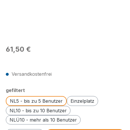
Regulärer Preis:
61,50 €
Preise exkl. MwSt.
Versandkostenfrei
auswählen
gefiltert
NL5 - bis zu 5 Benutzer
Einzelplatz
NL10 - bis zu 10 Benutzer
NLÜ10 - mehr als 10 Benutzer