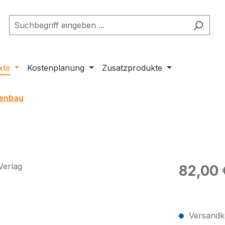
xte
Kostenplanung
Zusatzprodukte
kenbau
Regulärer Pr
82,00 
Preise exkl
Versandko