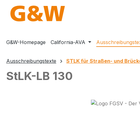
m Hauptinhalt springen
Zur Suche springen
Zur Hauptnavigation springen
G&W-Homepage
California-AVA
Ausschreibungste
Ausschreibungstexte
STLK für Straßen- und Brüc
StLK-LB 130
Bildergalerie überspringen