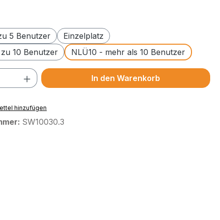
swählen
 zu 5 Benutzer
Einzelplatz
 zu 10 Benutzer
NLÜ10 - mehr als 10 Benutzer
 Anzahl: Gib den gewünschten Wert ein 
In den Warenkorb
ttel hinzufügen
mmer:
SW10030.3