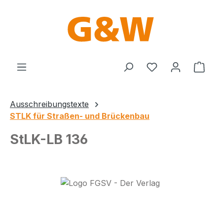
Zum Hauptinhalt springen
Du hast 0 Produ
Ware
Ausschreibungstexte
STLK für Straßen- und Brückenbau
StLK-LB 136
Bildergalerie überspringen