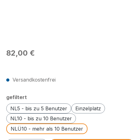
Regulärer Preis:
82,00 €
Preise exkl. MwSt.
Versandkostenfrei
auswählen
gefiltert
NL5 - bis zu 5 Benutzer
Einzelplatz
NL10 - bis zu 10 Benutzer
NLÜ10 - mehr als 10 Benutzer