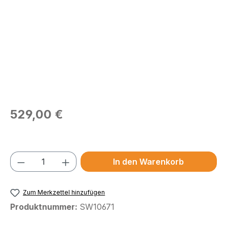
Regulärer Preis:
529,00 €
Preise exkl. MwSt.
Produkt Anzahl: Gib den gewünschten We
In den Warenkorb
Zum Merkzettel hinzufügen
Produktnummer:
SW10671