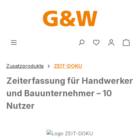
Zum Hauptinhalt springen
Du hast 0 Produ
Ware
Zusatzprodukte
ZEIT-DOKU
Zeiterfassung für Handwerker
und Bauunternehmer – 10
Nutzer
Bildergalerie überspringen