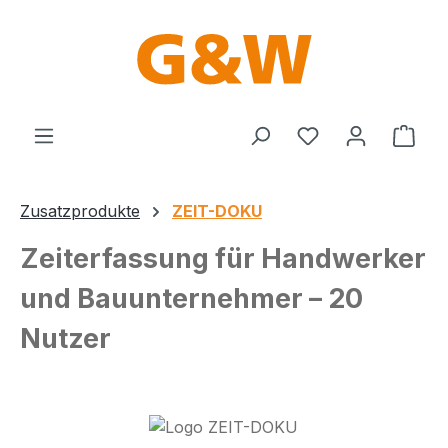
Zum Hauptinhalt springen
Du hast 0 Produ
Ware
Zusatzprodukte
ZEIT-DOKU
Zeiterfassung für Handwerker
und Bauunternehmer – 20
Nutzer
Bildergalerie überspringen