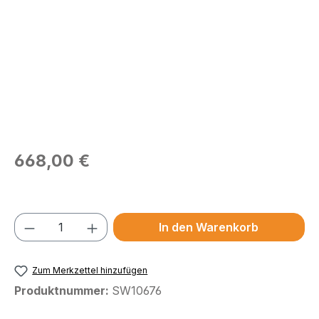
Regulärer Preis:
668,00 €
Preise exkl. MwSt.
Produkt Anzahl: Gib den gewünschten We
In den Warenkorb
Zum Merkzettel hinzufügen
Produktnummer:
SW10676