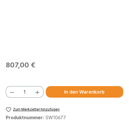
Regulärer Preis:
807,00 €
Preise exkl. MwSt.
Produkt Anzahl: Gib den gewünschten We
In den Warenkorb
Zum Merkzettel hinzufügen
Produktnummer:
SW10677