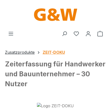
Zum Hauptinhalt springen
Du hast 0 Produ
Ware
Zusatzprodukte
ZEIT-DOKU
Zeiterfassung für Handwerker
und Bauunternehmer – 30
Nutzer
Bildergalerie überspringen