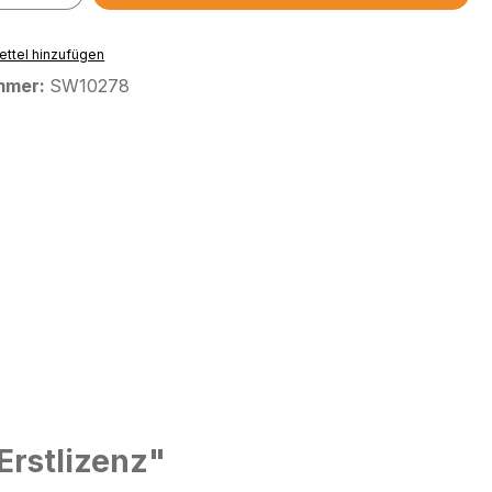
ttel hinzufügen
mmer:
SW10278
Erstlizenz"