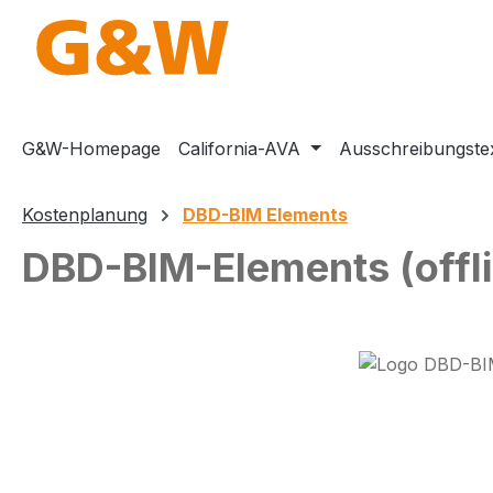
m Hauptinhalt springen
Zur Suche springen
Zur Hauptnavigation springen
G&W-Homepage
California-AVA
Ausschreibungste
Kostenplanung
DBD-BIM Elements
DBD-BIM-Elements (offlin
Bildergalerie überspringen