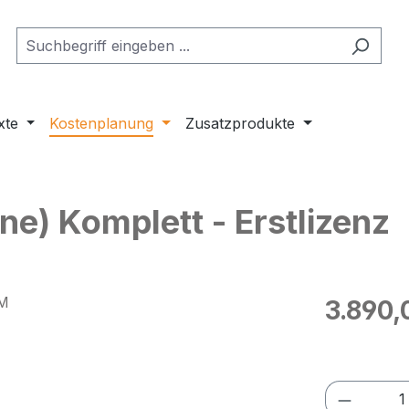
xte
Kostenplanung
Zusatzprodukte
e) Komplett - Erstlizenz
Regulärer Pr
3.890,
Preise exkl
Produkt