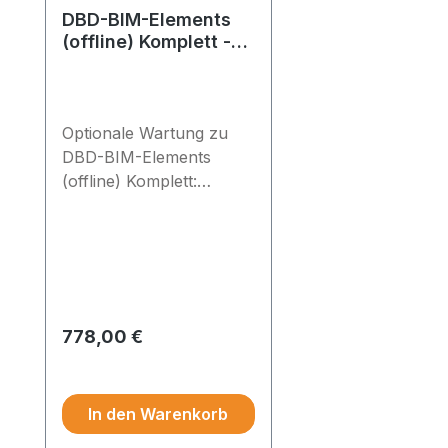
DBD-BIM-Elements
(offline) Komplett -
Erstlizenz (Wartung)
Optionale Wartung zu
DBD-BIM-Elements
(offline) Komplett:
jährlich 20% des
Lizenzpreises Bleiben Sie
auf dem aktuellen Stand:
Bei Abschluss eines
Wartungsvertrags
erhalten Sie die Updates
Regulärer Preis:
778,00 €
(2x pro Jahr)
Preise exkl. MwSt.
automatisch und sichern
so die Aktualität Ihrer
In den Warenkorb
Daten.