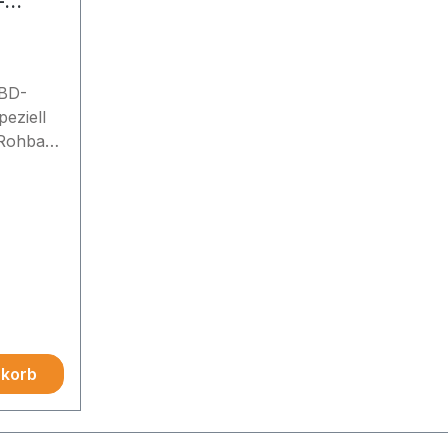
-
DBD-
eziell
 Rohbau
e
h 20%
nkorb