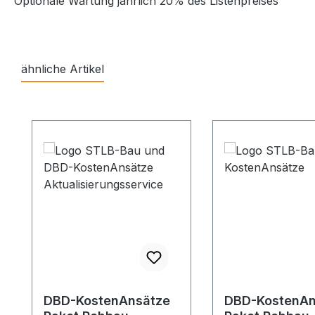
Optionale Wartung jährlich 20% des Listenpreises
ähnliche Artikel
Produktgalerie überspringen
DBD-KostenAnsätze
DBD-KostenAn