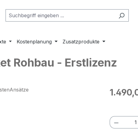
xte
Kostenplanung
Zusatzprodukte
t Rohbau - Erstlizenz
Regulärer Pr
1.490,
Preise exkl
Produkt