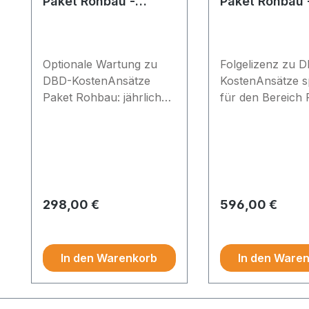
Paket Rohbau -
Paket Rohbau 
Erstlizenz (Wartung)
Folgelizenz
Optionale Wartung zu
Folgelizenz zu 
DBD-KostenAnsätze
KostenAnsätze sp
Paket Rohbau: jährlich
für den Bereich
20% des
(8 LBs) Optional
LizenzpreisesBleiben Sie
Wartung jährlic
auf dem aktuellen Stand:
des Listenpreises
Bei Abschluss eines
Wartungsvertrags
erhalten Sie die Updates
Regulärer Preis:
Regulärer Preis:
298,00 €
596,00 €
(2x pro Jahr)
Preise exkl. MwSt.
Preise exkl. MwSt.
automatisch und sichern
so die Aktualität Ihrer
In den Warenkorb
In den Ware
Daten.