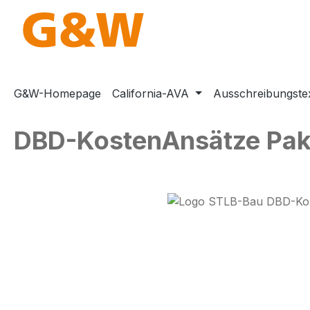
m Hauptinhalt springen
Zur Suche springen
Zur Hauptnavigation springen
G&W-Homepage
California-AVA
Ausschreibungste
DBD-KostenAnsätze Pake
Bildergalerie überspringen