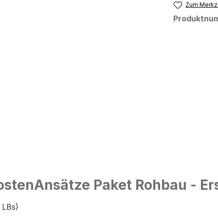
Zum Merkze
Produktnu
stenAnsätze Paket Rohbau - Ers
8 LBs)