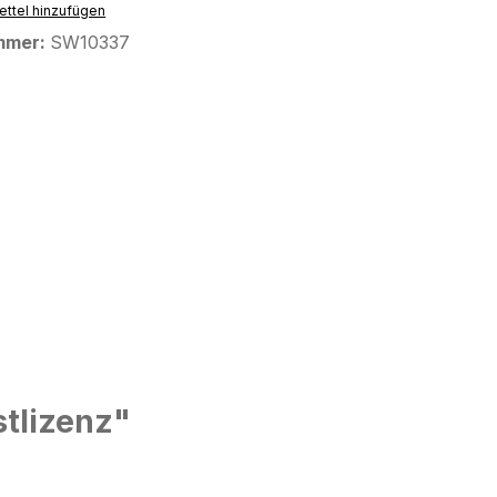
ttel hinzufügen
mmer:
SW10337
tlizenz"